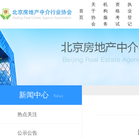
关
机
资
执
首
于
构
格
业
页
协
服
考
登
会
务
试
记
新闻中心
News
热点关注
公示公告